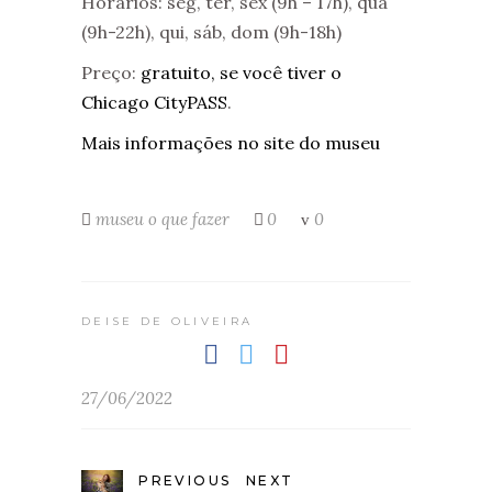
Horários: seg, ter, sex (9h – 17h), qua
(9h-22h), qui, sáb, dom (9h-18h)
Preço:
gratuito, se você tiver o
Chicago CityPASS
.
Mais informações no site do museu
museu
o que fazer
0
0
DEISE DE OLIVEIRA
27/06/2022
PREVIOUS
NEXT