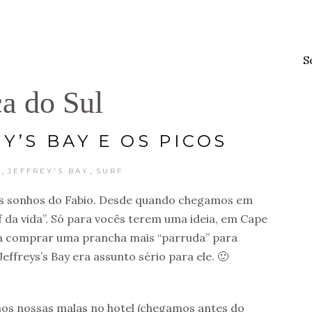
S
ca do Sul
Y’S BAY E OS PICOS
,
,
L
JEFFREY'S BAY
SURF
res sonhos do Fabio. Desde quando chegamos em
urf da vida”. Só para vocês terem uma ideia, em Cape
 comprar uma prancha mais “parruda” para
Jeffreys’s Bay era assunto sério para ele. 🙂
os nossas malas no hotel (chegamos antes do