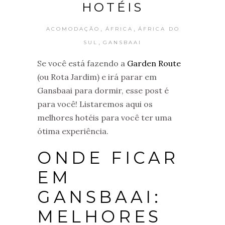
HOTÉIS
,
,
ACOMODAÇÃO
ÁFRICA
ÁFRICA DO
,
SUL
GANSBAAI
Se você está fazendo a
Garden Route
(ou Rota Jardim) e irá parar em
Gansbaai para dormir, esse post é
para você! Listaremos aqui os
melhores hotéis para você ter uma
ótima experiência.
ONDE FICAR
EM
GANSBAAI:
MELHORES