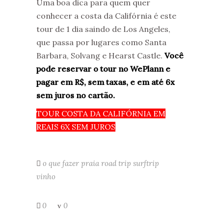
Uma boa dica para quem quer
conhecer a costa da Califórnia é este
tour de 1 dia saindo de Los Angeles,
que passa por lugares como Santa
Barbara, Solvang e Hearst Castle.
Você
pode reservar o tour no WePlann e
pagar em R$, sem taxas, e em até 6x
sem juros no cartão.
TOUR COSTA DA CALIFÓRNIA EM
REAIS 6X SEM JUROS
o que fazer
praia
road trip
surftrip
vinho
0
0