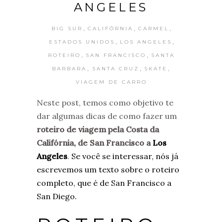
ANGELES
,
,
,
BIG SUR
CALIFÓRNIA
CARMEL
,
,
ESTADOS UNIDOS
LOS ANGELES
,
,
ROTEIRO
SAN FRANCISCO
SANTA
,
,
,
BARBARA
SANTA CRUZ
SKATE
VIAGEM DE CARRO
Neste post, temos como objetivo te
dar algumas dicas de como fazer um
roteiro de viagem pela Costa da
Califórnia, de San Francisco a
Los
Angeles
.
Se você se interessar, nós já
escrevemos um texto sobre o roteiro
completo, que é de San Francisco a
San Diego.