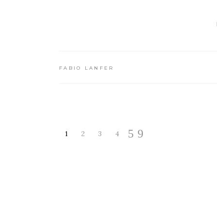
FABIO LANFER
1
2
3
4