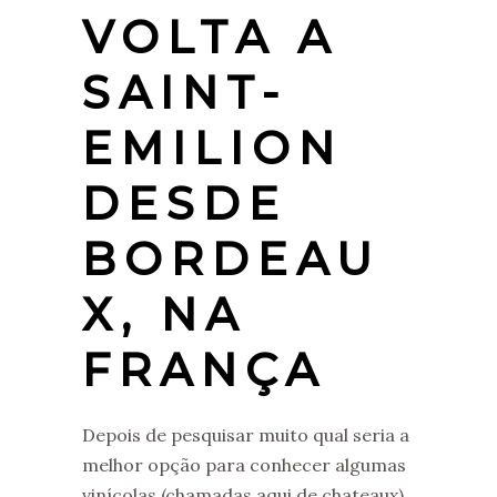
VOLTA A
SAINT-
EMILION
DESDE
BORDEAU
X, NA
FRANÇA
Depois de pesquisar muito qual seria a
melhor opção para conhecer algumas
vinícolas (chamadas aqui de chateaux),