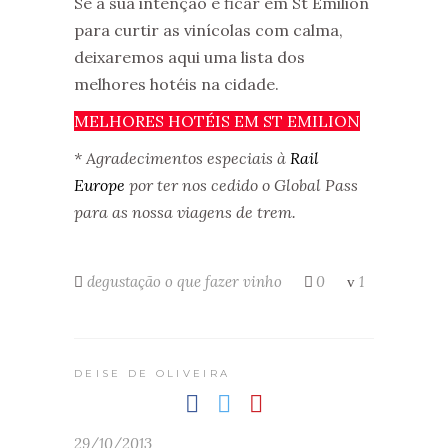
Se a sua intenção é ficar em St Emilion
para curtir as vinícolas com calma,
deixaremos aqui uma lista dos
melhores hotéis na cidade.
MELHORES HOTÉIS EM ST EMILION
* Agradecimentos especiais à
Rail
Europe
por ter nos cedido o Global Pass
para as nossa viagens de trem.
degustação
o que fazer
vinho
0
1
DEISE DE OLIVEIRA
29/10/2013