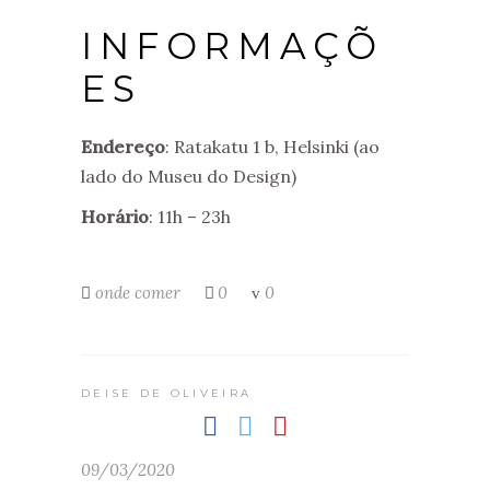
INFORMAÇÕ
ES
Endereço
: Ratakatu 1 b, Helsinki (ao
lado do Museu do Design)
Horário
: 11h – 23h
onde comer
0
0
DEISE DE OLIVEIRA
09/03/2020