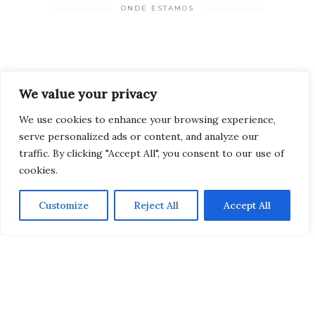
ONDE ESTAMOS
We value your privacy
We use cookies to enhance your browsing experience,
serve personalized ads or content, and analyze our
INSTAGRAM
FACEBOOOK
TWITTER
traffic. By clicking "Accept All", you consent to our use of
cookies.
Customize
Reject All
Accept All
PINTEREST
2024 Viagem pelo Mundo Todos os direitos