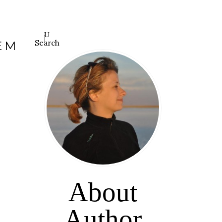
Search
EM
About
Author