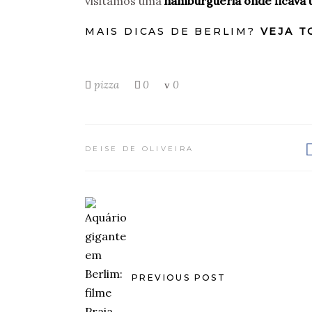
visitamos uma
hamburgueria onde ficava 
MAIS DICAS DE BERLIM?
VEJA T
pizza
0
0
DEISE DE OLIVEIRA
PREVIOUS POST