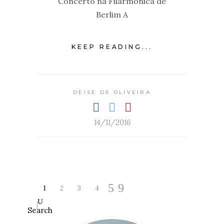
Concerto na Filarmônica de
Berlim A
KEEP READING...
DEISE DE OLIVEIRA
14/11/2016
1
2
3
4
Search