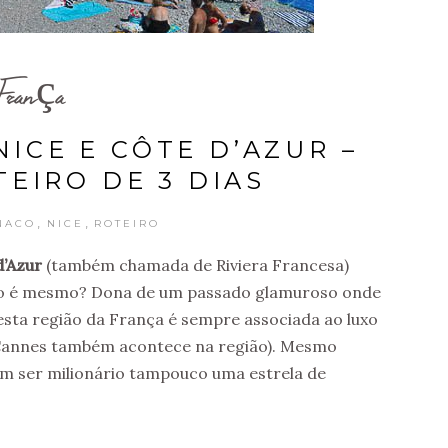
França
NICE E CÔTE D’AZUR –
TEIRO DE 3 DIAS
,
,
NACO
NICE
ROTEIRO
d’Azur
(também chamada de Riviera Francesa)
 não é mesmo? Dona de um passado glamuroso onde
esta região da França é sempre associada ao luxo
e Cannes também acontece na região). Mesmo
m ser milionário tampouco uma estrela de