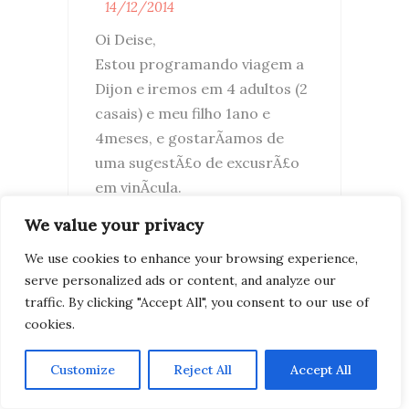
14/12/2014
Oi Deise,
Estou programando viagem a
Dijon e iremos em 4 adultos (2
casais) e meu filho 1ano e
4meses, e gostarÃ­amos de
uma sugestÃ£o de excusrÃ£o
em vinÃ­cula.
We value your privacy
REPLY...
We use cookies to enhance your browsing experience,
serve personalized ads or content, and analyze our
traffic. By clicking "Accept All", you consent to our use of
cookies.
Customize
Reject All
Accept All