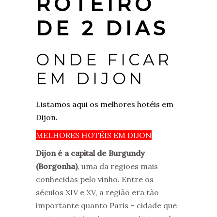
ROTEIRO
DE 2 DIAS
ONDE FICAR
EM DIJON
Listamos aqui os melhores hotéis em
Dijon.
MELHORES HOTÉIS EM DIJON
Dijon é a capital de Burgundy
(Borgonha)
, uma da regiões mais
conhecidas pelo vinho. Entre os
séculos XIV e XV, a região era tão
importante quanto Paris – cidade que