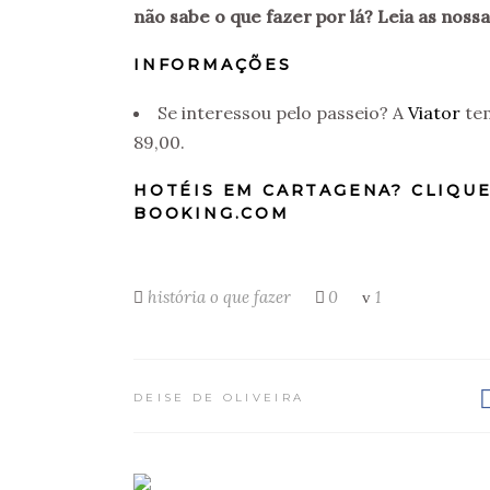
não sabe o que fazer por lá? Leia as nossa
INFORMAÇÕES
Se interessou pelo passeio? A
Viator
te
89,00.
HOTÉIS EM CARTAGENA? CLIQUE
BOOKING.COM
história
o que fazer
0
1
DEISE DE OLIVEIRA