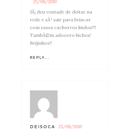
25/08/2010
JÃ¡ deu vontade de deitar na
rede e sÃ³ sair para brincar
com esses cachorros lindos!!!!
TambÃ©m adoooro bichos!
Beijinhos!!
REPLY...
25/08/2010
DEISOCA