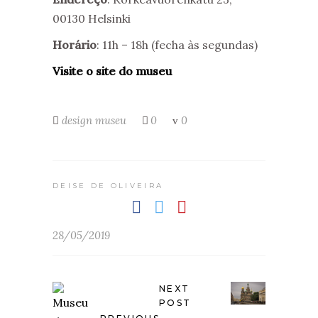
00130 Helsinki
Horário
: 11h – 18h (fecha às segundas)
Visite o site do museu
design
museu
0
0
DEISE DE OLIVEIRA
28/05/2019
NEXT
POST