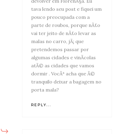
devolver em FlorenÃ§a. Eu
tava lendo seu post e fiquei um
pouco preocupada com a
parte de roubos, porque nÃ£o
vai ter jeito de nÃ£o levar as
malas no carro, jÃ¡ que
pretendemos passar por
algumas cidades e vinÃ­colas
atÃ© as cidades que vamos
dormir . VocÃª acha que Ã©
tranquilo deixar a bagagem no
porta mala?
REPLY...