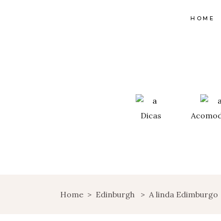
HOME
Dicas
Acomod
Home
>
Edinburgh
>
A linda Edimburgo