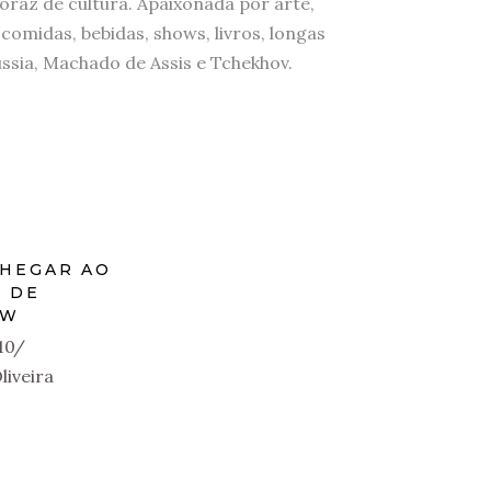
raz de cultura. Apaixonada por arte,
 comidas, bebidas, shows, livros, longas
ssia, Machado de Assis e Tchekhov.
HEGAR AO
 DE
OW
10
liveira