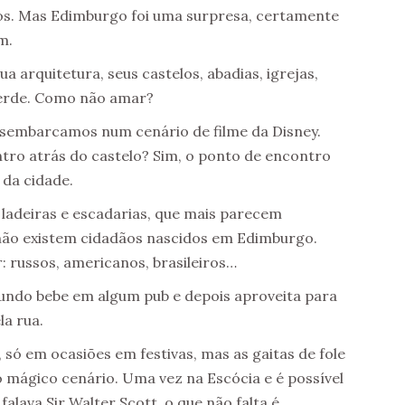
dos. Mas Edimburgo foi uma surpresa, certamente
m.
 arquitetura, seus castelos, abadias, igrejas,
verde. Como não amar?
esembarcamos num cenário de filme da Disney.
ro atrás do castelo? Sim, o ponto de encontro
 da cidade.
 ladeiras e escadarias, que mais parecem
 não existem cidadãos nascidos em Edimburgo.
 russos, americanos, brasileiros…
undo bebe em algum pub e depois aproveita para
la rua.
, só em ocasiões em festivas, mas as gaitas de fole
 mágico cenário. Uma vez na Escócia e é possível
alava Sir Walter Scott, o que não falta é