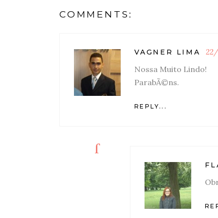
COMMENTS:
22/
VAGNER LIMA
Nossa Muito Lindo!
ParabÃ©ns.
REPLY...
FL
Obr
REP