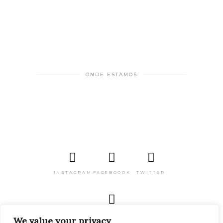
ONDE ESTAMOS
INSTAGRAM
FACEBOOOK
TWITTER
PINTEREST
We value your privacy