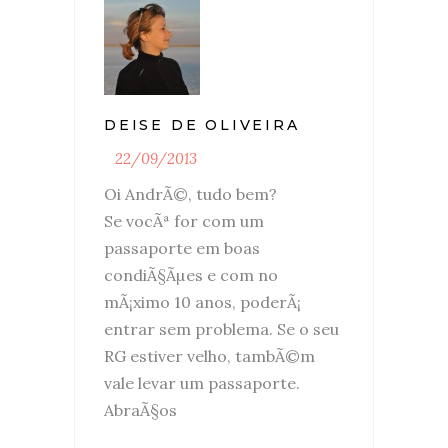
DEISE DE OLIVEIRA
22/09/2013
Oi AndrÃ©, tudo bem?
Se vocÃª for com um
passaporte em boas
condiÃ§Ãµes e com no
mÃ¡ximo 10 anos, poderÃ¡
entrar sem problema. Se o seu
RG estiver velho, tambÃ©m
vale levar um passaporte.
AbraÃ§os