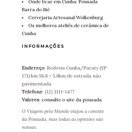
Onde ficar em Cunha: Pousada
Barra do Bié
Cervejaria Artesanal Wolkenburg
Os melhores ateliês de cerâmica de
Cunha
INFORMAÇÕES
ha / Parati (SP 171) km 58,8 + 5,8 km
Endereço
: Rodovia Cunha/Paraty (SP
171) km 58,8 + 5,8km de estrada não
pavimentada
Telefone
: (12) 3111-1477
Valores
:
consulte o site da pousada
t
O Viagem pelo Mundo viajou a convite
da Pousada, mas todas as opiniões são
nossas.