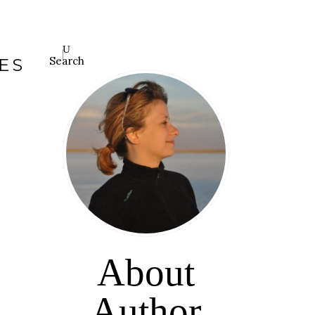
Search
ES
About
Author