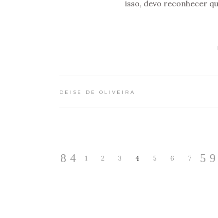
isso, devo reconhecer q
DEISE DE OLIVEIRA
1
2
3
4
5
6
7