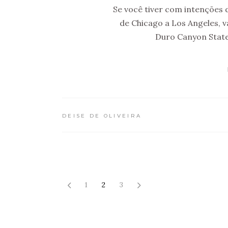
Se você tiver com intenções d
de Chicago a Los Angeles, 
Duro Canyon State
DEISE DE OLIVEIRA
1
2
3