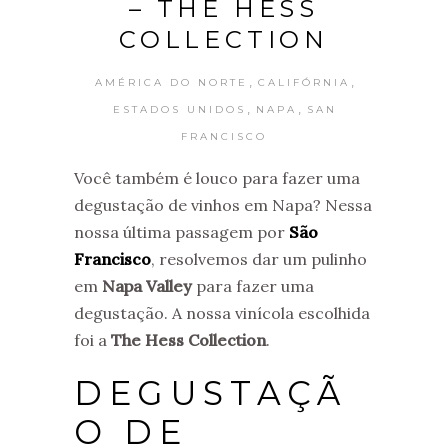
– THE HESS
COLLECTION
,
,
AMÉRICA DO NORTE
CALIFÓRNIA
,
,
ESTADOS UNIDOS
NAPA
SAN
FRANCISCO
Você também é louco para fazer uma
degustação de vinhos em Napa? Nessa
nossa última passagem por
São
Francisco
, resolvemos dar um pulinho
em
Napa Valley
para fazer uma
degustação. A nossa vinícola escolhida
foi a
The Hess Collection
.
DEGUSTAÇÃ
O DE