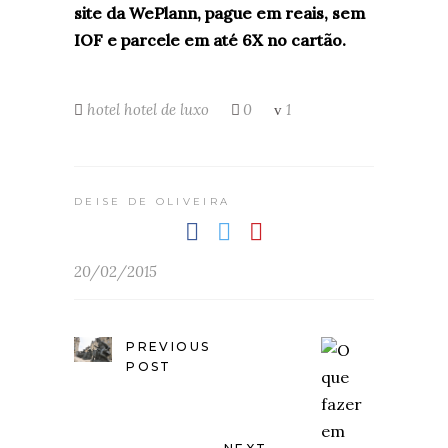
site da WePlann, pague em reais, sem
IOF e parcele em até 6X no cartão.
hotel
hotel de luxo
0
1
DEISE DE OLIVEIRA
20/02/2015
PREVIOUS
POST