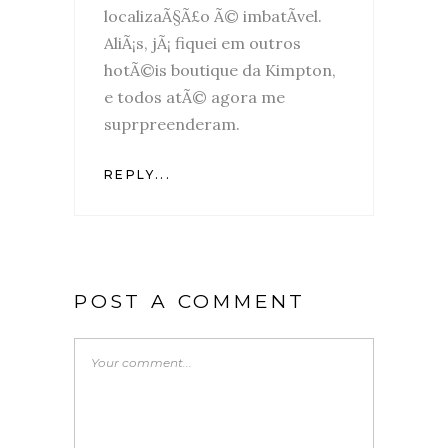
localizaÃ§Ã£o Ã© imbatÃ­vel.
AliÃ¡s, jÃ¡ fiquei em outros
hotÃ©is boutique da Kimpton,
e todos atÃ© agora me
suprpreenderam.
REPLY...
POST A COMMENT