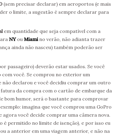
D
(sem precisar declarar) em aeroportos (e mais
der o limite, a sugestão é sempre declarar para
al
em quantidade que seja compatível com a
para
NY
ou
Miami
no verão, não adianta trazer
criança ainda não nasceu) também poderão ser
por passageiro) deverão estar usados. Se você
to com você. Se comprou no exterior um
 não declarou e você decidiu comprar um outro
a fatura da compra com o cartão de embarque da
r de bom humor, será o bastante para comprovar
r exemplo: imagina que você comprou uma GoPro
de agora você decide comprar uma câmera nova.
 é permitido no limite de isenção), e por isso eu
u a anterior em uma viagem anterior, e não na