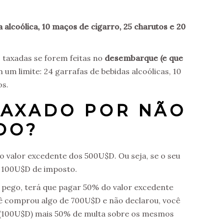
da alcoólica, 10 maços de cigarro, 25 charutos e 20
 taxadas se forem feitas no
desembarque (e que
 um limite: 24 garrafas de bebidas alcoólicas, 10
os.
TAXADO POR NÃO
DO?
do valor excedente dos 500U$D. Ou seja, se o seu
r 100U$D de imposto.
r pego, terá que pagar 50% do valor excedente
cê comprou algo de 700U$D e não declarou, você
 (100U$D) mais 50% de multa sobre os mesmos