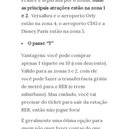
France é separada por 6 zonas,
onde
as principais atrações estão na zona 1
e 2
. Versalhes e o aeroporto Orly
estão na zona 4, o aeroporto CDG e a
Disney Paris estão na zona 5.
O passe “T”
Vantagens: você pode comprar
apenas 1 tíquete ou 10 (com desconto).
Válido para as zonas 1 e 2, com ele
você pode fazer a transferência grátis
de metrô para o RER (o trem
suburbano). Mas cuidado, você vai
precisar do tícket para sair da estação
RER, então não jogue fora!
É geralmente uma ótima opção para
quem não quer fazer contas do que