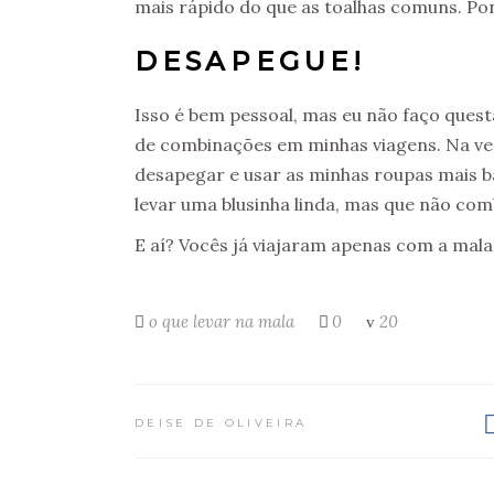
mais rápido do que as toalhas comuns. Pon
DESAPEGUE!
Isso é bem pessoal, mas eu não faço ques
de combinações em minhas viagens. Na v
desapegar e usar as minhas roupas mais b
levar uma blusinha linda, mas que não co
E aí? Vocês já viajaram apenas com a mal
o que levar na mala
0
20
DEISE DE OLIVEIRA