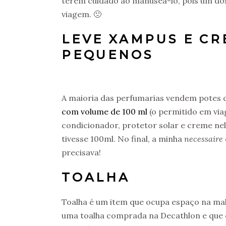
terem cuidado ao manuseá-lo, pois um d
viagem. 🙁
LEVE XAMPUS E CR
PEQUENOS
A maioria das perfumarias vendem potes de
com volume de 100 ml
(o permitido em viag
condicionador, protetor solar e creme n
tivesse 100ml. No final, a minha
necessaire
precisava!
TOALHA
Toalha é um item que ocupa espaço na mal
uma toalha comprada na Decathlon e que o