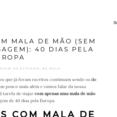
S
OM MALA DE MÃO (SEM
AGEM): 40 DIAS PELA
UROPA
,
IAGEM AO EXTERIOR
NA MALA
tos que já foram escritos continuam sendo os
do
um pouco mais além e vamos falar da nossa
l tarefa de viajar
com apenas uma mala de mão
gem de 40 dias pela Europa.
AS COM MALA DE