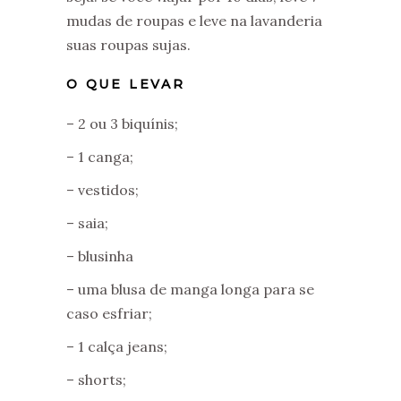
mudas de roupas e leve na lavanderia
suas roupas sujas.
O QUE LEVAR
– 2 ou 3 biquínis;
– 1 canga;
– vestidos;
– saia;
– blusinha
– uma blusa de manga longa para se
caso esfriar;
– 1 calça jeans;
– shorts;