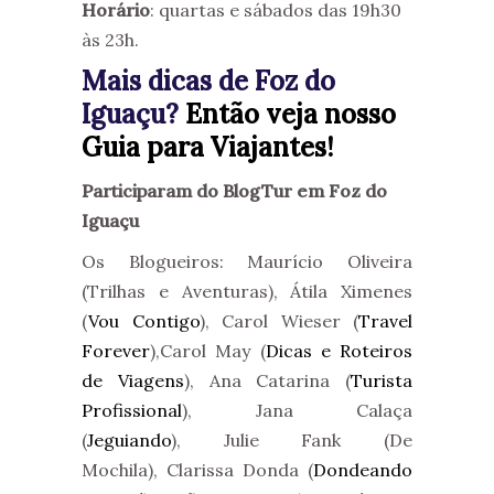
Horário
: quartas e sábados das 19h30
às 23h.
Mais dicas de Foz do
Iguaçu?
Então veja nosso
Guia para Viajantes!
Participaram do BlogTur em Foz do
Iguaçu
Os Blogueiros: Maurício Oliveira
(Trilhas e Aventuras), Átila Ximenes
(
Vou Contigo
), Carol Wieser (
Travel
Forever
),Carol May (
Dicas e Roteiros
de Viagens
), Ana Catarina (
Turista
Profissional
), Jana Calaça
(
Jeguiando
), Julie Fank (De
Mochila), Clarissa Donda (
Dondeando