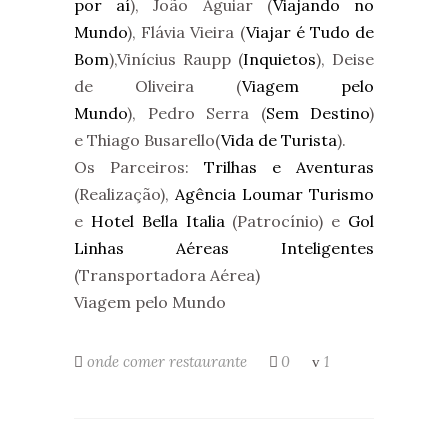
por aí
), João Aguiar (
Viajando no
Mundo
), Flávia Vieira (
Viajar é Tudo de
Bom
),Vinícius Raupp (
Inquietos
), Deise
de Oliveira (
Viagem pelo
Mundo
), Pedro Serra (
Sem Destino
)
e Thiago Busarello(
Vida de Turista
).
Os Parceiros:
Trilhas e Aventuras
(Realização),
Agência Loumar Turismo
e
Hotel Bella Italia
(Patrocínio) e
Gol
Linhas Aéreas Inteligentes
(Transportadora Aérea)
Viagem pelo Mundo
onde comer
restaurante
0
1