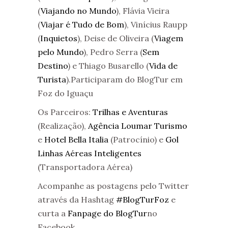
(
Viajando no Mundo
), Flávia Vieira
(
Viajar é Tudo de Bom
), Vinícius Raupp
(
Inquietos
), Deise de Oliveira (
Viagem
pelo Mundo
), Pedro Serra (
Sem
Destino
) e Thiago Busarello (
Vida de
Turista
).Participaram do BlogTur em
Foz do Iguaçu
Os Parceiros:
Trilhas e Aventuras
(Realização),
Agência Loumar Turismo
e
Hotel Bella Italia
(Patrocínio) e
Gol
Linhas Aéreas Inteligentes
(Transportadora Aérea)
Acompanhe as postagens pelo Twitter
através da Hashtag
#BlogTurFoz
e
curta a
Fanpage do BlogTur
no
Facebook