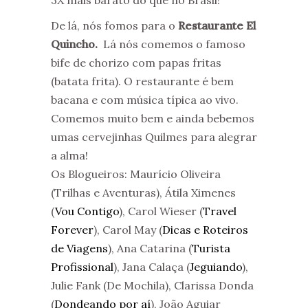
3X mais barato do que no Brasil!
De lá, nós fomos para o
Restaurante El
Quincho.
Lá nós comemos o famoso
bife de chorizo com papas fritas
(batata frita). O restaurante é bem
bacana e com música típica ao vivo.
Comemos muito bem e ainda bebemos
umas cervejinhas Quilmes para alegrar
a alma!
Os Blogueiros: Maurício Oliveira
(Trilhas e Aventuras), Átila Ximenes
(
Vou Contigo
), Carol Wieser (
Travel
Forever
), Carol May (
Dicas e Roteiros
de Viagens
), Ana Catarina (
Turista
Profissional
), Jana Calaça (
Jeguiando
),
Julie Fank (De Mochila), Clarissa Donda
(
Dondeando por aí
), João Aguiar