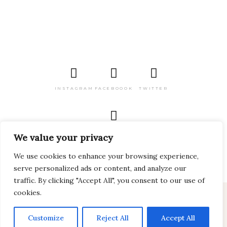
INSTAGRAM
FACEBOOOK
TWITTER
PINTEREST
We value your privacy
We use cookies to enhance your browsing experience,
serve personalized ads or content, and analyze our
traffic. By clicking "Accept All", you consent to our use of
cookies.
2024 Viagem pelo Mundo Todos os direitos
reservados
Customize
Reject All
Accept All