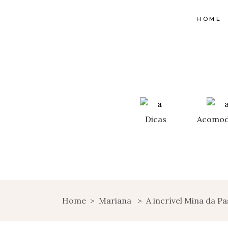
HOME
Dicas
Acomod
Home
>
Mariana
>
A incrível Mina da 