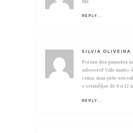
Bjs
REPLY...
SILVIA OLIVEIR
Foi um dos passeios m
adooorei! Vale muito 
coisa, mas pelo seu va
e crianÃ§as de 6 a 12 
REPLY...