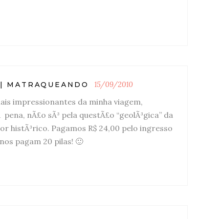
15/09/2010
A | MATRAQUEANDO
ais impressionantes da minha viagem,
Ã pena, nÃ£o sÃ³ pela questÃ£o “geolÃ³gica” da
lor histÃ³rico. Pagamos R$ 24,00 pelo ingresso
anos pagam 20 pilas! 🙂