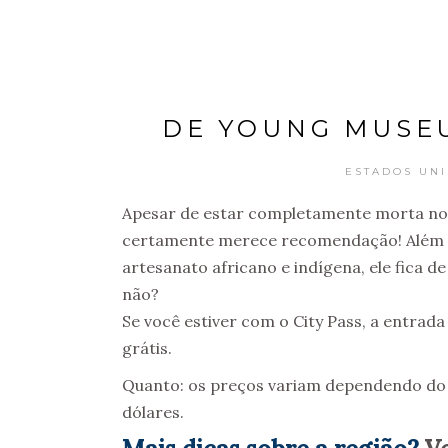
DE YOUNG MUSEU
ESTADOS UN
Apesar de estar completamente morta no 
certamente merece recomendação! Além d
artesanato africano e indígena, ele fica d
não?
Se você estiver com o City Pass, a entrad
grátis.
Quanto: os preços variam dependendo do d
dólares.