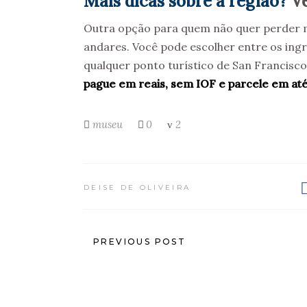
Mais dicas sobre a região?
Ve
Outra opção para quem não quer perder m
andares. Você pode escolher entre os ingr
qualquer ponto turístico de San Francisc
pague em reais, sem IOF e parcele em até
museu
0
2
DEISE DE OLIVEIRA
PREVIOUS POST