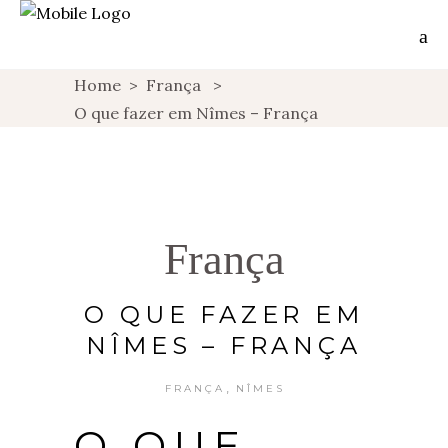
Home
>
França
>
O que fazer em Nîmes – França
França
O QUE FAZER EM
NÎMES – FRANÇA
,
FRANÇA
NÎMES
O QUE