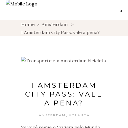
Home
>
Amsterdam
>
I Amsterdam City Pass: vale a pena?
I AMSTERDAM
CITY PASS: VALE
A PENA?
,
AMSTERDAM
HOLANDA
Se você segue o Viagem pelo Mundo