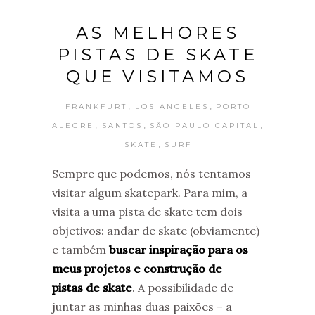
AS MELHORES
PISTAS DE SKATE
QUE VISITAMOS
,
,
FRANKFURT
LOS ANGELES
PORTO
,
,
,
ALEGRE
SANTOS
SÃO PAULO CAPITAL
,
SKATE
SURF
Sempre que podemos, nós tentamos
visitar algum skatepark. Para mim, a
visita a uma pista de skate tem dois
objetivos: andar de skate (obviamente)
e também
buscar inspiração para os
meus projetos e construção de
pistas de skate
. A possibilidade de
juntar as minhas duas paixões – a