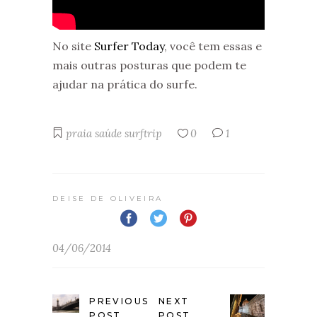
No site
Surfer Today
, você tem essas e
mais outras posturas que podem te
ajudar na prática do surfe.
praia
saúde
surftrip
0
1
DEISE DE OLIVEIRA
04/06/2014
PREVIOUS
NEXT
POST
POST