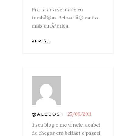
Pra falar a verdade eu
tambÃ©m. Belfast Ã© muito
mais autÃªntica.
REPLY...
25/09/2011
@ALECOST
li seu blog e me vi nele. acabei
de chegar em belfast e passei