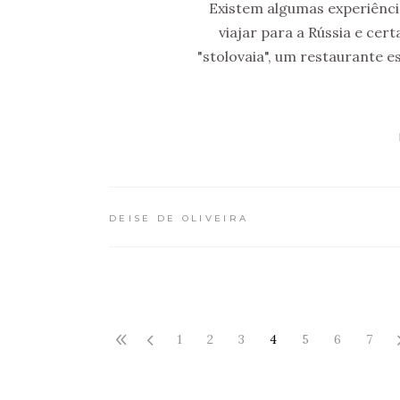
Existem algumas experiênci
viajar para a Rússia e ce
"stolovaia", um restaurante e
DEISE DE OLIVEIRA
1
2
3
4
5
6
7