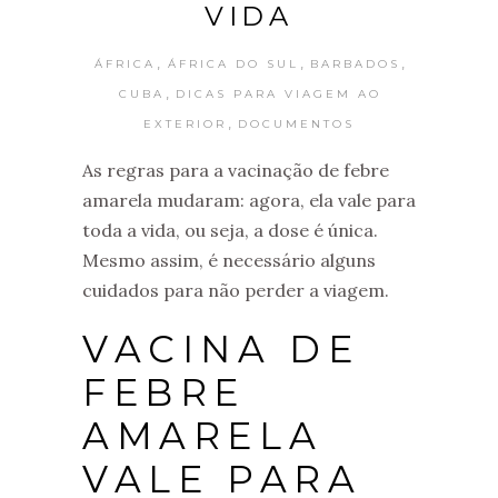
VIDA
,
,
,
ÁFRICA
ÁFRICA DO SUL
BARBADOS
,
CUBA
DICAS PARA VIAGEM AO
,
EXTERIOR
DOCUMENTOS
As regras para a vacinação de febre
amarela mudaram: agora, ela vale para
toda a vida, ou seja, a dose é única.
Mesmo assim, é necessário alguns
cuidados para não perder a viagem.
VACINA DE
FEBRE
AMARELA
VALE PARA