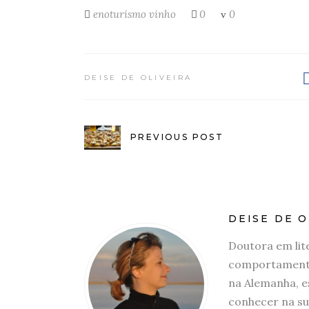
enoturismo
vinho
0
0
DEISE DE OLIVEIRA
PREVIOUS POST
DEISE DE O
Doutora em lit
comportamento
na Alemanha, e
conhecer na su