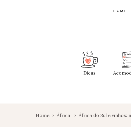
HOME
Dicas
Acomod
Home
>
África
>
África do Sul e vinhos: 