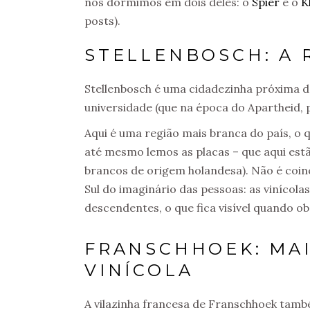
nós dormimos em dois deles: o
Spier
e o
K
posts).
STELLENBOSCH: A 
Stellenbosch é uma cidadezinha próxima 
universidade (que na época do Apartheid, po
Aqui é uma região mais branca do país, o 
até mesmo lemos as placas – que aqui estã
brancos de origem holandesa). Não é coin
Sul do imaginário das pessoas: as vinícol
descendentes, o que fica visível quando ob
FRANSCHHOEK: MAI
VINÍCOLA
A vilazinha francesa de Franschhoek tam