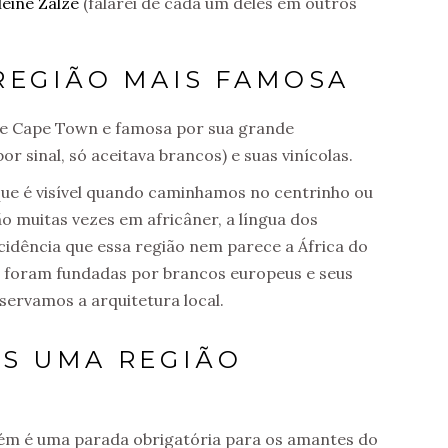
leine Zalze
(falarei de cada um deles em outros
REGIÃO MAIS FAMOSA
de Cape Town e famosa por sua grande
r sinal, só aceitava brancos) e suas vinícolas.
que é visível quando caminhamos no centrinho ou
o muitas vezes em africâner, a língua dos
cidência que essa região nem parece a África do
as foram fundadas por brancos europeus e seus
servamos a arquitetura local.
S UMA REGIÃO
bém é uma parada obrigatória para os amantes do