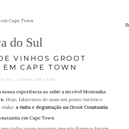
S
ca do Sul
DE VINHOS GROOT
 EM CAPE TOWN
,
DO SUL
CIDADE DO CABO
 nossa experiência ao subir a incrível Montanha
wn
. Hoje, falaremos de mais um ponto turístico
 vinho:
a visita e degustação na
Groot Constantia
.
 que todos esses passeios que nós fizemos foram