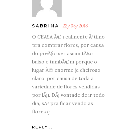
22/05/2013
SABRINA
O CEASA Ã© realmente Ã³timo
pra comprar flores, por causa
do preÃ§o ser assim tÃ£o
baixo e tambÃ©m porque o
lugar Ã© enorme (e cheiroso,
claro, por causa de toda a
variedade de flores vendidas
por lÃ¡). DÃ¡ vontade de ir todo
dia, sÃ³ pra ficar vendo as
flores (:
REPLY...