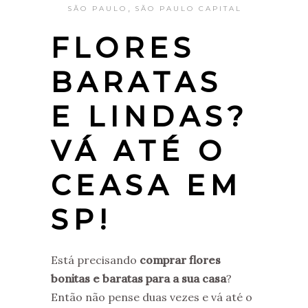
,
SÃO PAULO
SÃO PAULO CAPITAL
FLORES
BARATAS
E LINDAS?
VÁ ATÉ O
CEASA EM
SP!
Está precisando
comprar flores
bonitas e baratas para a sua casa
?
Então não pense duas vezes e vá até o