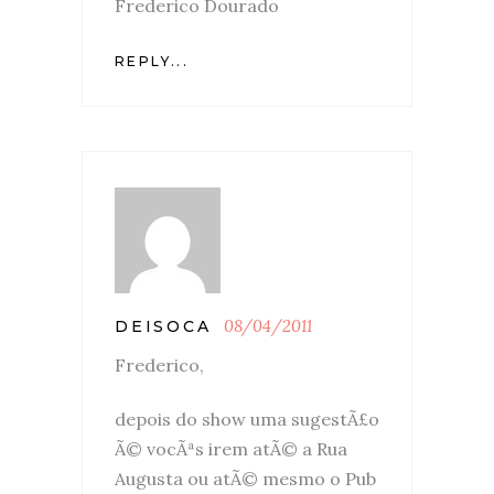
Frederico Dourado
REPLY...
08/04/2011
DEISOCA
Frederico,
depois do show uma sugestÃ£o
Ã© vocÃªs irem atÃ© a Rua
Augusta ou atÃ© mesmo o Pub