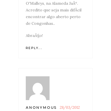
O'Malleys, na Alameda JaÃº.
Acredito que seja mais difÃ­cil
encontrar algo aberto perto
de Congonhas..
AbraÃ§o!
REPLY...
28/03/2012
ANONYMOUS