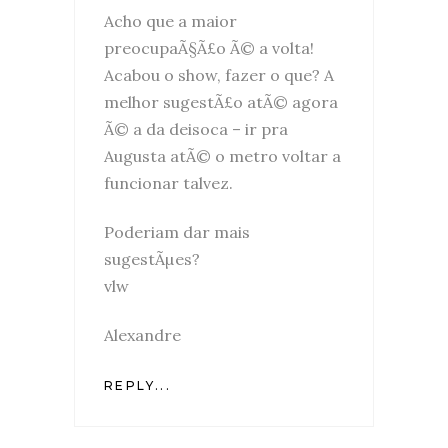
Acho que a maior
preocupaÃ§Ã£o Ã© a volta!
Acabou o show, fazer o que? A
melhor sugestÃ£o atÃ© agora
Ã© a da deisoca – ir pra
Augusta atÃ© o metro voltar a
funcionar talvez.
Poderiam dar mais
sugestÃµes?
vlw
Alexandre
REPLY...