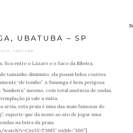
S
A, UBATUBA – SP
,
AULO
UBATUBA
 fica entre o Lázaro e o Saco da Ribeira.
do tamanho diminuto, ela possui belos costões
amente “de tombo”. A Sununga é bem perigosa
m “banheira” mesmo, com total ausência de ondas.
emplação já vale a visita.
 areia, esta praia é uma das mais famosas do
g”, esporte que dá nome ao ato de jogar uma
ondas na beira da praia.
m/watch?v=CAy3Y-T36FI” width=”300″]