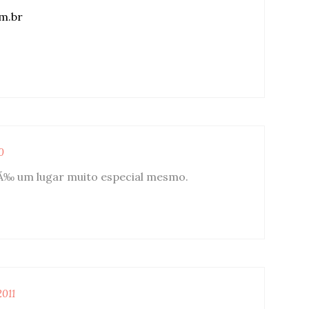
m.br
0
 Ã‰ um lugar muito especial mesmo.
011