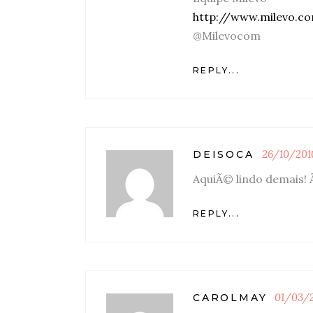
http://www.milevo.co
@Milevocom
REPLY...
26/10/201
DEISOCA
AquiÃ© lindo demais!
REPLY...
01/03/2
CAROLMAY