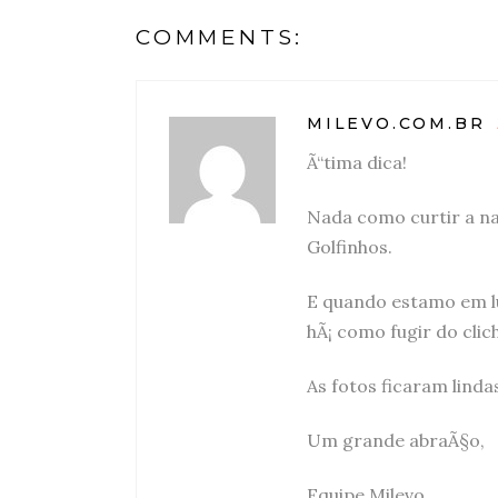
COMMENTS:
MILEVO.COM.BR
Ã“tima dica!
Nada como curtir a na
Golfinhos.
E quando estamo em l
hÃ¡ como fugir do clic
As fotos ficaram linda
Um grande abraÃ§o,
Equipe Milevo