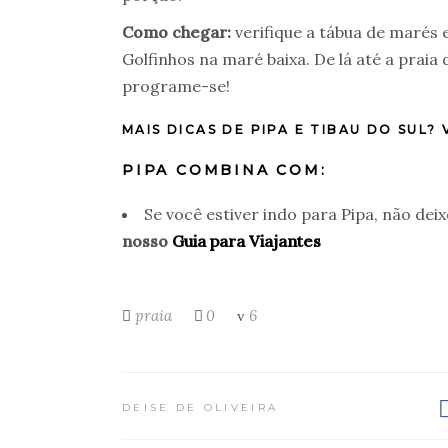
Como chegar:
verifique a tábua de marés 
Golfinhos na maré baixa. De lá até a prai
programe-se!
MAIS DICAS DE PIPA E TIBAU DO SUL?
V
PIPA COMBINA COM:
Se você estiver indo para Pipa, não dei
nosso
Guia para Viajantes
praia
0
6
DEISE DE OLIVEIRA