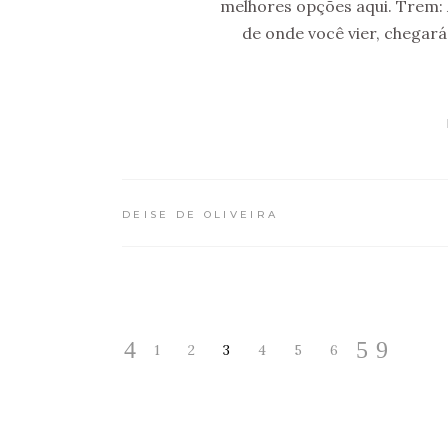
melhores opções aqui. Trem:
de onde você vier, chegar
DEISE DE OLIVEIRA
1
2
3
4
5
6