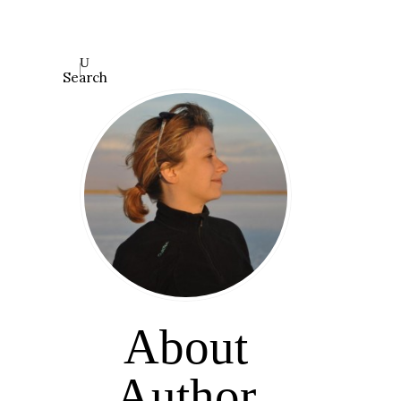
Search
O
About
Author